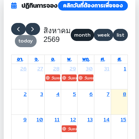
ปฏิทินการจอง
คลิกวันที่ต้องการเพื่อจอง
สิงหาคม
month
week
list
2569
today
อา.
จ.
อ.
พ.
พฤ.
ศ.
ส.
26
27
28
29
30
31
1
🔴 วันหยุด: H.M. King Maha Vajiralongkorn's
🔴 วันหยุด: Asanha Bucha Day
🔴 วันหยุด: Buddhist Lent D
2
3
4
5
6
7
8
9
10
11
12
13
14
15
🔴 วันหยุด: H.M. Queen Sirikit The 