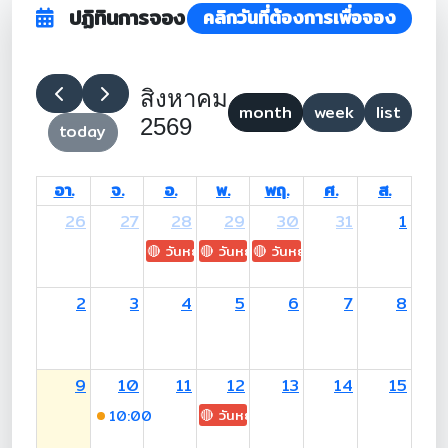
ปฏิทินการจอง
คลิกวันที่ต้องการเพื่อจอง
สิงหาคม
month
week
list
2569
today
อา.
จ.
อ.
พ.
พฤ.
ศ.
ส.
26
27
28
29
30
31
1
🔴 วันหยุด: H.M. King Maha Vajiralongkorn's
🔴 วันหยุด: Asanha Bucha Day
🔴 วันหยุด: Buddhist Lent D
2
3
4
5
6
7
8
9
10
11
12
13
14
15
🔴 วันหยุด: H.M. Queen Sirikit The 
10:00
-13:00 (อ.ศิรดา)