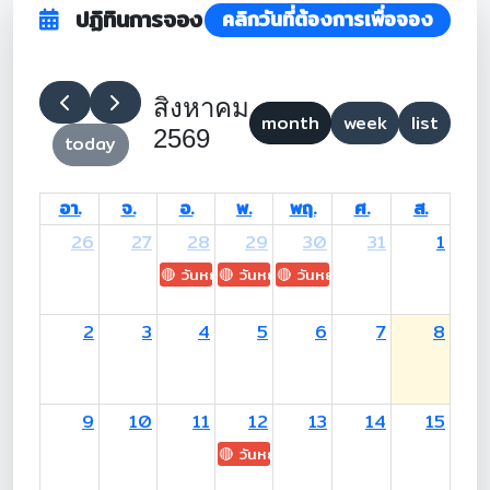
ปฏิทินการจอง
คลิกวันที่ต้องการเพื่อจอง
สิงหาคม
month
week
list
2569
today
อา.
จ.
อ.
พ.
พฤ.
ศ.
ส.
26
27
28
29
30
31
1
🔴 วันหยุด: H.M. King Maha Vajiralongkorn's
🔴 วันหยุด: Asanha Bucha Day
🔴 วันหยุด: Buddhist Lent D
2
3
4
5
6
7
8
9
10
11
12
13
14
15
🔴 วันหยุด: H.M. Queen Sirikit The 