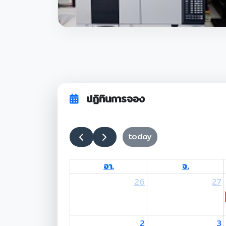
ปฏิทินการจอง
today
อา.
จ.
26
27
2
3