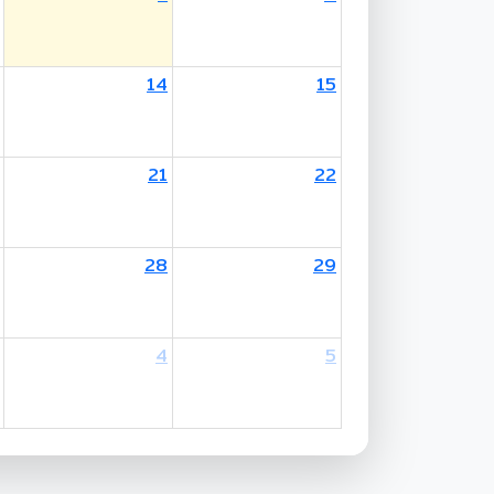
14
15
other's Birthday / Mother's Day
21
22
28
29
4
5