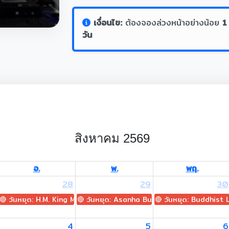
เงื่อนไข:
ต้องจองล่วงหน้าอย่างน้อย
1
วัน
สิงหาคม 2569
อ.
พ.
พฤ.
28
29
30
🔴 วันหยุด: H.M. King Maha Vajiralongkorn's Birthday
🔴 วันหยุด: Asanha Bucha Day
🔴 วันหยุด: Buddhist
4
5
6