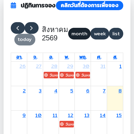
ปฏิทินการจอง
คลิกวันที่ต้องการเพื่อจอง
สิงหาคม
month
week
list
2569
today
อา.
จ.
อ.
พ.
พฤ.
ศ.
ส.
26
27
28
29
30
31
1
🔴 วันหยุด: H.M. King Maha Vajiralongkorn's
🔴 วันหยุด: Asanha Bucha Day
🔴 วันหยุด: Buddhist Lent D
2
3
4
5
6
7
8
9
10
11
12
13
14
15
🔴 วันหยุด: H.M. Queen Sirikit The 