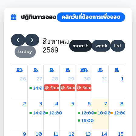
ปฏิทินการจอง
คลิกวันที่ต้องการเพื่อจอง
สิงหาคม
month
week
list
2569
today
อา.
จ.
อ.
พ.
พฤ.
ศ.
ส.
26
27
28
29
30
31
1
🔴 วันหยุด: H.M. King Maha Vajiralongkorn's
🔴 วันหยุด: Asanha Bucha Day
🔴 วันหยุด: Buddhist Lent D
14:00
-17:00 (Aj. Soraya)
2
3
4
5
6
7
8
14:00
-17:00 (อ.นารินทร์)
10:00
-16:00 (อ.นาริทร์)
10:00
-12:00 (อ.ณชมกมล
10:00
-17:00 (อนา
12:00
-16
16:00
-19:00 (อ.ณชมกมล
9
10
11
12
13
14
15