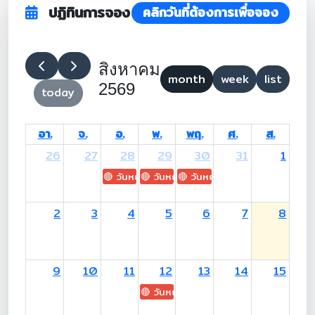
ปฏิทินการจอง
คลิกวันที่ต้องการเพื่อจอง
สิงหาคม
month
week
list
2569
today
อา.
จ.
อ.
พ.
พฤ.
ศ.
ส.
26
27
28
29
30
31
1
🔴 วันหยุด: H.M. King Maha Vajiralongkorn's
🔴 วันหยุด: Asanha Bucha Day
🔴 วันหยุด: Buddhist Lent D
2
3
4
5
6
7
8
9
10
11
12
13
14
15
🔴 วันหยุด: H.M. Queen Sirikit The 