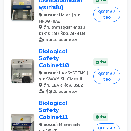
เฉพาะวันจันทร์และ
ว่าง
พุธเท่านั้น)
ดูตาราง /
แบรนด์: Haier | รุ่น:
จอง
HR30-IIA2
ตึก: อาคารอุตสาหกรรม
อาหาร (AI) ห้อง: AI-410
ผู้ดูแล: asanee.vi
Biological
Safety
ว่าง
Cabinet10
แบรนด์: LAMSYSTEMS |
ดูตาราง /
รุ่น: SAVVY SL Class II
จอง
ตึก: BEAR ห้อง: BSL2
ผู้ดูแล: asanee.vi
Biological
Safety
Cabinet11
ว่าง
แบรนด์: Microtech |
ดูตาราง /
รุ่น: V5-T